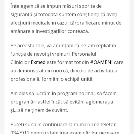
Înţelegem că se impun măsuri sporite de
siguranţă şi totodată suntem conştienţi că aveţi
afecţiuni medicale în cazul cărora fiecare minut de
amânare a investigaţiilor contează.
Pe această cale, vă anunţăm că ne-am repliat în
funcţie de nevoi şi vremuri. Personalul
Clinicilor
Exmed
este format tot din
#OAMENI
care
au demonstrat din nou că, dincolo de activitatea
profesională, formăm o echipă unită.
Am ales să lucrăm în program normal, să facem
programări astfel încât să evităm aglomeraţia
şi….să ne ţinem de cuvânt.
Puteţi suna în continuare la numărul de telefon
0347911 pentru stabilirea examinărilor necesare.