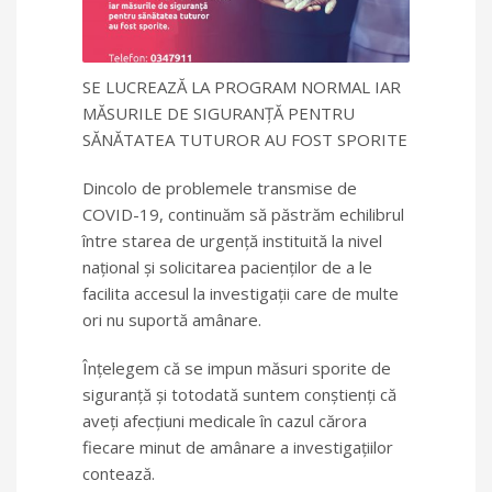
SE LUCREAZĂ LA PROGRAM NORMAL IAR
MĂSURILE DE SIGURANŢĂ PENTRU
SĂNĂTATEA TUTUROR AU FOST SPORITE
Dincolo de problemele transmise de
COVID-19, continuăm să păstrăm echilibrul
între starea de urgenţă instituită la nivel
naţional şi solicitarea pacienţilor de a le
facilita accesul la investigaţii care de multe
ori nu suportă amânare.
Înţelegem că se impun măsuri sporite de
siguranţă şi totodată suntem conştienţi că
aveţi afecţiuni medicale în cazul cărora
fiecare minut de amânare a investigaţiilor
contează.