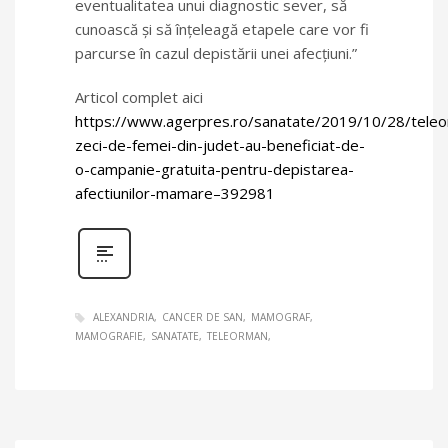
eventualitatea unui diagnostic sever, să
cunoască şi să înţeleagă etapele care vor fi
parcurse în cazul depistării unei afecţiuni.”
Articol complet aici
https://www.agerpres.ro/sanatate/2019/10/28/tele
zeci-de-femei-din-judet-au-beneficiat-de-
o-campanie-gratuita-pentru-depistarea-
afectiunilor-mamare–392981
ALEXANDRIA
CANCER DE SAN
MAMOGRAF
MAMOGRAFIE
SANATATE
TELEORMAN