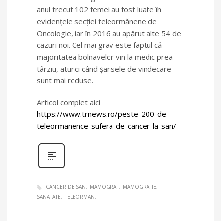
anul trecut 102 femei au fost luate în
evidențele secției teleormănene de
Oncologie, iar în 2016 au apărut alte 54 de
cazuri noi. Cel mai grav este faptul că
majoritatea bolnavelor vin la medic prea
târziu, atunci când șansele de vindecare
sunt mai reduse.
Articol complet aici
https://www.trnews.ro/peste-200-de-
teleormanence-sufera-de-cancer-la-san/
CANCER DE SAN
MAMOGRAF
MAMOGRAFIE
SANATATE
TELEORMAN