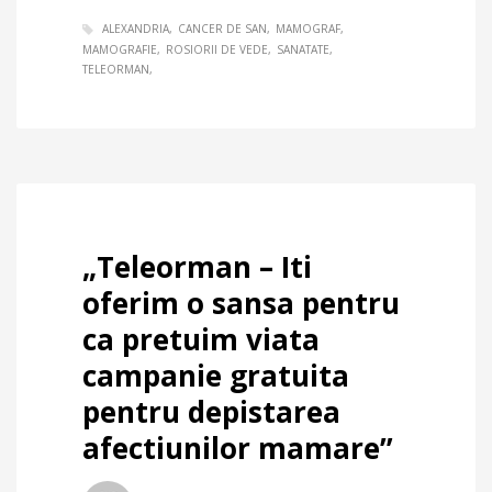
ALEXANDRIA
CANCER DE SAN
MAMOGRAF
MAMOGRAFIE
ROSIORII DE VEDE
SANATATE
TELEORMAN
„Teleorman – Iti
oferim o sansa pentru
ca pretuim viata
campanie gratuita
pentru depistarea
afectiunilor mamare”