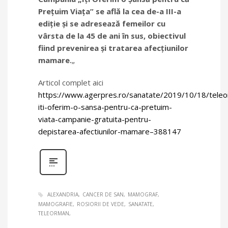
Preţuim Viaţa” se află la cea de-a III-a
ediţie şi se adresează femeilor cu
vârsta de la 45 de ani în sus, obiectivul
fiind prevenirea şi tratarea afecţiunilor
mamare.
„
Articol complet aici
https://www.agerpres.ro/sanatate/2019/10/18/tele
iti-oferim-o-sansa-pentru-ca-pretuim-
viata-campanie-gratuita-pentru-
depistarea-afectiunilor-mamare–388147
ALEXANDRIA
CANCER DE SAN
MAMOGRAF
MAMOGRAFIE
ROSIORII DE VEDE
SANATATE
TELEORMAN