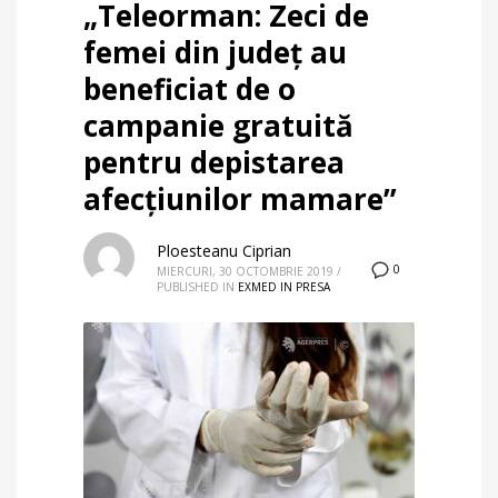
„Teleorman: Zeci de
femei din judeţ au
beneficiat de o
campanie gratuită
pentru depistarea
afecţiunilor mamare”
Ploesteanu Ciprian
0
MIERCURI, 30 OCTOMBRIE 2019
/
PUBLISHED IN
EXMED IN PRESA