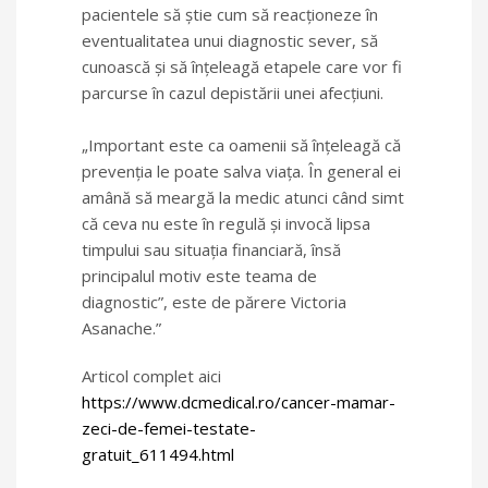
pacientele să ştie cum să reacţioneze în
eventualitatea unui diagnostic sever, să
cunoască şi să înţeleagă etapele care vor fi
parcurse în cazul depistării unei afecţiuni.
„Important este ca oamenii să înţeleagă că
prevenţia le poate salva viaţa. În general ei
amână să meargă la medic atunci când simt
că ceva nu este în regulă şi invocă lipsa
timpului sau situaţia financiară, însă
principalul motiv este teama de
diagnostic”, este de părere Victoria
Asanache.”
Articol complet aici
https://www.dcmedical.ro/cancer-mamar-
zeci-de-femei-testate-
gratuit_611494.html