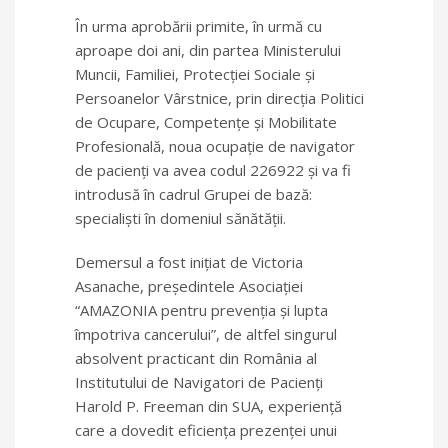
În urma aprobării primite, în urmă cu
aproape doi ani, din partea Ministerului
Muncii, Familiei, Protecţiei Sociale şi
Persoanelor Vârstnice, prin direcţia Politici
de Ocupare, Competenţe şi Mobilitate
Profesională, noua ocupaţie de navigator
de pacienţi va avea codul 226922 şi va fi
introdusă în cadrul Grupei de bază:
specialişti în domeniul sănătăţii.
Demersul a fost iniţiat de Victoria
Asanache, preşedintele Asociaţiei
“AMAZONIA pentru prevenţia şi lupta
împotriva cancerului”, de altfel singurul
absolvent practicant din România al
Institutului de Navigatori de Pacienți
Harold P. Freeman din SUA, experiență
care a dovedit eficiența prezenței unui