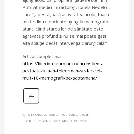
ajung acolo din proprie inițiativă este infim.
Potrivit medicului radiolog, Ionela Nedelcu,
care își desfășoară activitatea acolo, foarte
multe dintre paciente ajung la mamografie
atunci când starea lor de sănătate este
agravată profund și nu se mai poate găsi
altă soluție decât intervenția chirurgicală.”
Articol complet aici
https://liberinteleorman.ro/inconstienta-
pe-toata-linia-in-teleorman-se-fac-cel-
mult-10-mamografii-pe-saptamana/
ALEXANDRIA
MAMOGRAF
MAMOGRAFIE
ROSIORII DE VEDE
SANATATE
TELEORMAN