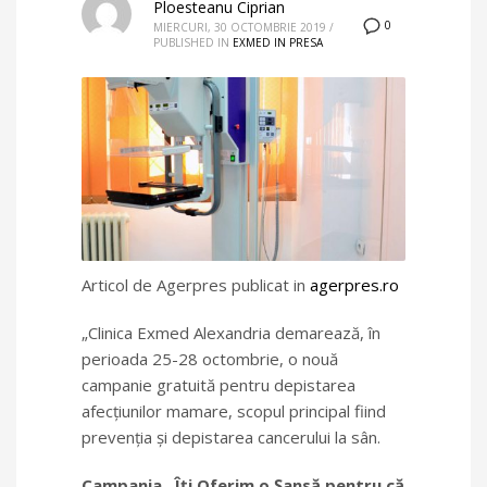
Ploesteanu Ciprian
0
MIERCURI, 30 OCTOMBRIE 2019
/
PUBLISHED IN
EXMED IN PRESA
Articol de Agerpres publicat in
agerpres.ro
„Clinica Exmed Alexandria demarează, în
perioada 25-28 octombrie, o nouă
campanie gratuită pentru depistarea
afecţiunilor mamare, scopul principal fiind
prevenţia şi depistarea cancerului la sân.
Campania „Îţi Oferim o Şansă pentru că