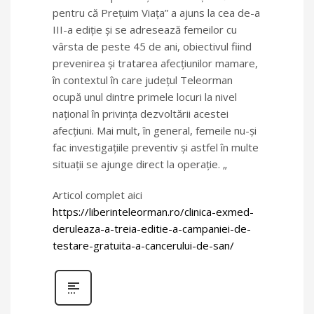
pentru că Preţuim Viaţa” a ajuns la cea de-a
III-a ediţie şi se adresează femeilor cu
vârsta de peste 45 de ani, obiectivul fiind
prevenirea şi tratarea afecţiunilor mamare,
în contextul în care județul Teleorman
ocupă unul dintre primele locuri la nivel
național în privința dezvoltării acestei
afecțiuni. Mai mult, în general, femeile nu-și
fac investigațiile preventiv și astfel în multe
situații se ajunge direct la operație. „
Articol complet aici
https://liberinteleorman.ro/clinica-exmed-
deruleaza-a-treia-editie-a-campaniei-de-
testare-gratuita-a-cancerului-de-san/