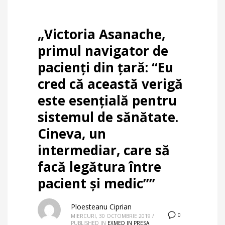
„Victoria Asanache,
primul navigator de
pacienți din țară: “Eu
cred că această verigă
este esențială pentru
sistemul de sănătate.
Cineva, un
intermediar, care să
facă legătura între
pacient și medic””
Ploesteanu Ciprian
0
MIERCURI, 30 OCTOMBRIE 2019
/
PUBLISHED IN
EXMED IN PRESA