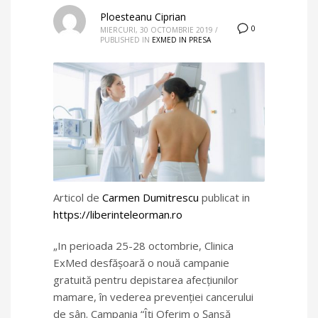
Ploesteanu Ciprian
0
MIERCURI, 30 OCTOMBRIE 2019
/
PUBLISHED IN
EXMED IN PRESA
Articol de
Carmen Dumitrescu
publicat in
https://liberinteleorman.ro
„In perioada 25-28 octombrie, Clinica
ExMed desfășoară o nouă campanie
gratuită pentru depistarea afecţiunilor
mamare, în vederea prevenției cancerului
de sân. Campania “Îţi Oferim o Şansă