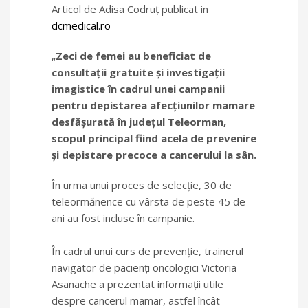
Articol de Adisa Codruț publicat in
dcmedical.ro
„
Zeci de femei au beneficiat de
consultaţii gratuite şi investigaţii
imagistice în cadrul unei campanii
pentru depistarea afecţiunilor mamare
desfăşurată în judeţul Teleorman,
scopul principal fiind acela de prevenire
şi depistare precoce a cancerului la sân.
În urma unui proces de selecţie, 30 de
teleormănence cu vârsta de peste 45 de
ani au fost incluse în campanie.
În cadrul unui curs de prevenţie, trainerul
navigator de pacienţi oncologici Victoria
Asanache a prezentat informaţii utile
despre cancerul mamar, astfel încât