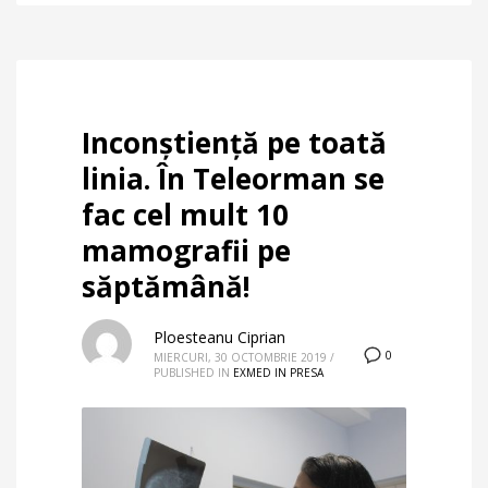
Inconștiență pe toată
linia. În Teleorman se
fac cel mult 10
mamografii pe
săptămână!
Ploesteanu Ciprian
0
MIERCURI, 30 OCTOMBRIE 2019
/
PUBLISHED IN
EXMED IN PRESA