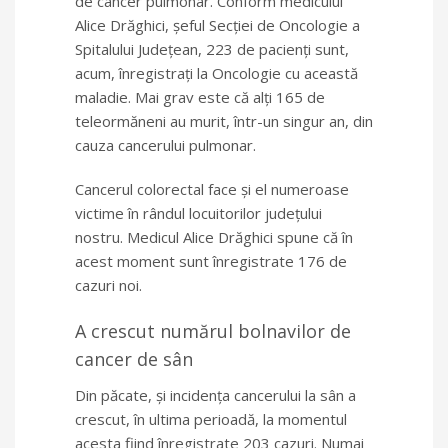
de cancer pulmonar. Conform medicului
Alice Drăghici, șeful Secției de Oncologie a
Spitalului Județean, 223 de pacienți sunt,
acum, înregistrați la Oncologie cu această
maladie. Mai grav este că alți 165 de
teleormăneni au murit, într-un singur an, din
cauza cancerului pulmonar.
Cancerul colorectal face și el numeroase
victime în rândul locuitorilor județului
nostru. Medicul Alice Drăghici spune că în
acest moment sunt înregistrate 176 de
cazuri noi.
A crescut numărul bolnavilor de
cancer de sân
Din păcate, și incidența cancerului la sân a
crescut, în ultima perioadă, la momentul
acesta fiind înregistrate 203 cazuri. Numai