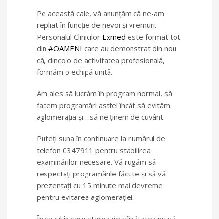
Pe această cale, vă anunţăm că ne-am
repliat în funcţie de nevoi şi vremuri.
Personalul Clinicilor
Exmed
este format tot
din
#OAMENI
care au demonstrat din nou
că, dincolo de activitatea profesională,
formăm o echipă unită.
Am ales să lucrăm în program normal, să
facem programări astfel încât să evităm
aglomeraţia şi….să ne ţinem de cuvânt.
Puteţi suna în continuare la numărul de
telefon 0347911 pentru stabilirea
examinărilor necesare. Vă rugăm să
respectați programările făcute și să vă
prezentați cu 15 minute mai devreme
pentru evitarea aglomerației.
În cazul în care starea de sănătatea nu vă