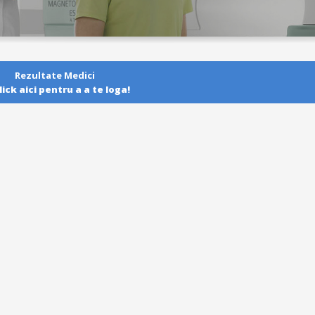
Rezultate Medici
lick aici pentru a a te loga!